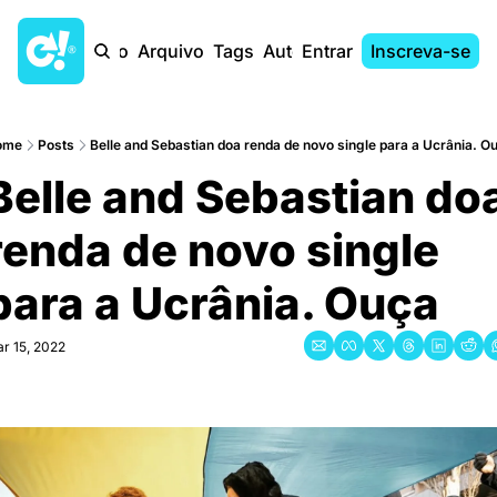
Início
Arquivo
Tags
Autores
Entrar
Inscreva-se
ome
Posts
Belle and Sebastian doa renda de novo single para a Ucrânia. Ou
Belle and Sebastian doa
renda de novo single 
para a Ucrânia. Ouça
r 15, 2022