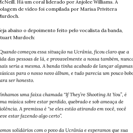
cNeill. Há um coral liderado por Anjolee Williams. A 
olagem de vídeo foi compilada por Marisa Privitera 
urdoch.
eja abaixo o depoimento feito pelo vocalista da banda, 
tuart Murdoch:
Quando começou essa situação na Ucrânia, ficou claro que a 
ida das pessoas de lá, e provavelmente a nossa também, nunca
ais seria a mesma. A banda tinha acabado de lançar algumas 
úsicas para o nosso novo álbum, e tudo parecia um pouco bobo
ara ser honesto.
ínhamos uma faixa chamada “If They’re Shooting At You”, é 
ma música sobre estar perdido, quebrado e sob ameaça de 
iolência. A premissa é “se eles estão atirando em você, você 
eve estar fazendo algo certo”.
omos solidários com o povo da Ucrânia e esperamos que sua 