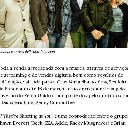
 banda escocesa Belle and Sebastian
oda a renda arrecadada com a música, através de serviços
e streaming e de vendas digitais, bem como royalties de 
ublicação, vai toda para a Cruz Vermelha. As doações feitas
ia Bandcamp até 18 de março serão correspondidas pelo 
overno do Reino Unido como parte do apelo conjunto com
 Disasters Emergency Committee. 
If They’re Shooting at You”
 é uma coprodução entre o grupo,
hawn Everett (Beck, SZA, Adele, Kacey Musgraves) e Brian 