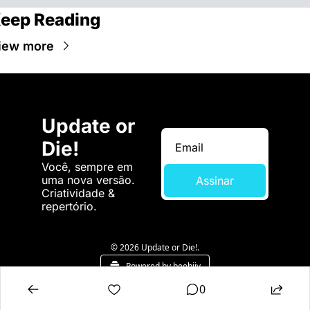
eep Reading
iew more
Update or 
Die!
Você, sempre em 
uma nova versão. 
Assinar
Criatividade & 
repertório.
© 2026 Update or Die!.
Powered by beehiiv
0