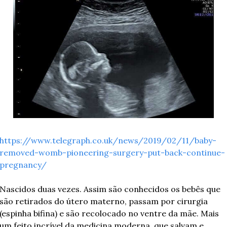
https://www.telegraph.co.uk/news/2019/02/11/baby-
removed-womb-pioneering-surgery-put-back-continue-
pregnancy/
Nascidos duas vezes. Assim são conhecidos os bebês que 
são retirados do útero materno, passam por cirurgia 
(espinha bifina) e são recolocado no ventre da mãe. Mais 
um feito incrível da medicina moderna, que salvam e 