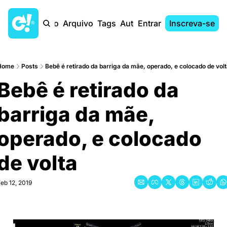
Início
Arquivo
Tags
Autores
Entrar
Inscreva-se
Home
Posts
Bebê é retirado da barriga da mãe, operado, e colocado de vol
Bebê é retirado da 
barriga da mãe, 
operado, e colocado 
de volta
eb 12, 2019