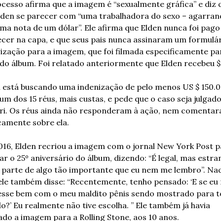
cesso afirma que a imagem é “sexualmente gráfica” e diz q
lden se parecer com “uma trabalhadora do sexo – agarran
ma nota de um dólar”. Ele afirma que Elden nunca foi pago 
cer na capa, e que seus pais nunca assinaram um formulár
ização para a imagem, que foi filmada especificamente par
do álbum. Foi relatado anteriormente que Elden recebeu $
 está buscando uma indenização de pelo menos US $ 150.0
um dos 15 réus, mais custas, e pede que o caso seja julgado
ri. Os réus ainda não responderam à ação, nem comentar
camente sobre ela. 
16, Elden recriou a imagem com o jornal New York Post pa
r o 25º aniversário do álbum, dizendo: “É legal, mas estra
 parte de algo tão importante que eu nem me lembro”. Naq
ele também disse: “Recentemente, tenho pensado: ‘E se eu 
esse bem com o meu maldito pênis sendo mostrado para t
?’ Eu realmente não tive escolha. ” Ele também já havia 
ado a imagem para a Rolling Stone, aos 10 anos.