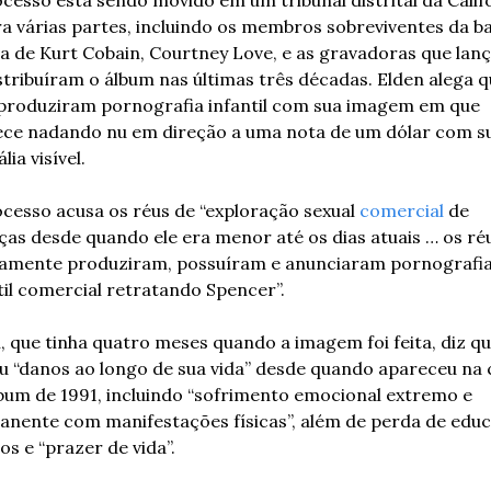
a várias partes, incluindo os membros sobreviventes da ba
va de Kurt Cobain, Courtney Love, e as gravadoras que lan
stribuíram o álbum nas últimas três décadas. Elden alega qu
produziram pornografia infantil com sua imagem em que 
ce nadando nu em direção a uma nota de um dólar com su
lia visível.
cesso acusa os réus de “exploração sexual 
comercial
 de 
ças desde quando ele era menor até os dias atuais … os réu
amente produziram, possuíram e anunciaram pornografia
til comercial retratando Spencer”.
, que tinha quatro meses quando a imagem foi feita, diz qu
u “danos ao longo de sua vida” desde quando apareceu na 
bum de 1991, incluindo “sofrimento emocional extremo e 
nente com manifestações físicas”, além de perda de educ
ios e “prazer de vida”.