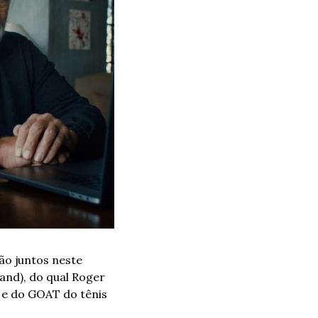
Quem diria que o Federer ia fazer uma dupla com o Robert de Niro. Os dois estão juntos neste 
and), do qual Roger 
 e do GOAT do tênis 