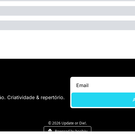
. Criatividade & repertório.
A
© 2026 Update or Die!.
Powered by beehiiv