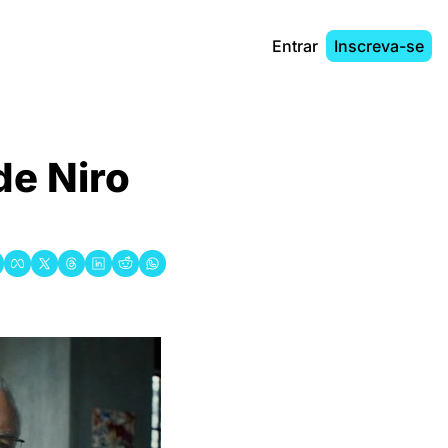
Entrar
Inscreva-se
e Niro 