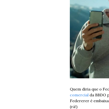
comercial
 da BBDO p
Federerer é embaixad
(rá!)