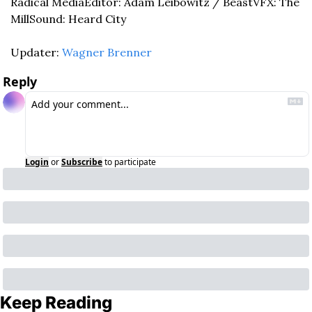
Radical Media
Editor: Adam Leibowitz / Beast
VFX: The 
Mill
Sound: Heard City
Updater: 
Wagner Brenner
Reply
Login
or
Subscribe
to participate
Keep Reading