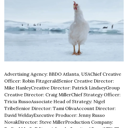
Advertising Agency: BBDO Atlanta, USA
Chief Creative 
Officer: Robin Fitzgerald
Senior Creative Director: 
Mike Hanley
Creative Director: Patrick Lindsey
Group 
Creative Director: Craig Miller
Chief Strategy Officer: 
Tricia Russo
Associate Head of Strategy: Nigel 
Tribe
Senior Director: Tami Oliva
Account Director: 
David Welday
Executive Producer: Jenny Russo 
Novak
Director: Steve Miller
Production Company: 