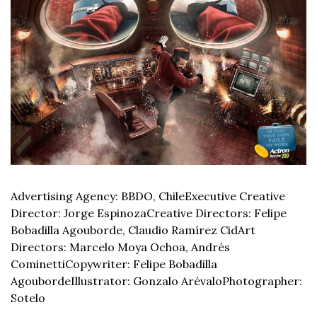
Advertising Agency: BBDO, Chile
Executive Creative 
Director: Jorge Espinoza
Creative Directors: Felipe 
Bobadilla Agouborde, Claudio Ramírez Cid
Art 
Directors: Marcelo Moya Ochoa, Andrés 
Cominetti
Copywriter: Felipe Bobadilla 
Agouborde
Illustrator: Gonzalo Arévalo
Photographer: 
Sotelo