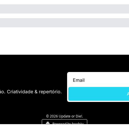
. Criatividade & repertório.
A
© 2026 Update or Die!.
Powered by beehiiv