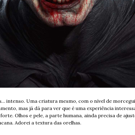
 intenso. Uma criatura mesmo, com o nível de morcegui
ento, mas já dá para ver que é uma experiência interessa
orte. Olhos e pele, a parte humana, ainda precisa de ajust
cana. Adorei a textura das orelhas.