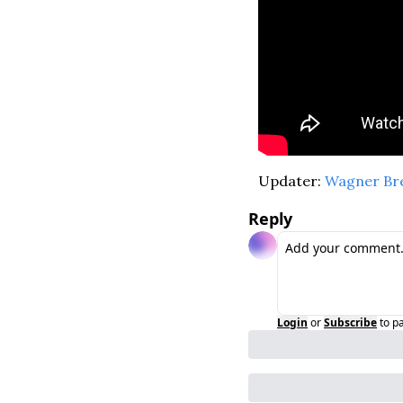
Updater: 
Wagner Br
Reply
Login
or
Subscribe
to p