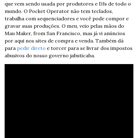
que vem sendo usada por produtores e DJs de todo o 
mundo. O Pocket Operator não tem teclados, 
trabalha com sequenciadores e você pode compor e 
gravar suas produções. O meu, veio pelas mãos do 
Mau Maker, from San Francisco, mas já vi anúncios 
por aqui nos sites de compra e venda. Também dá 
para 
pedir direto
 e torcer para se livrar dos impostos 
abusivos do nosso governo jabuticaba.