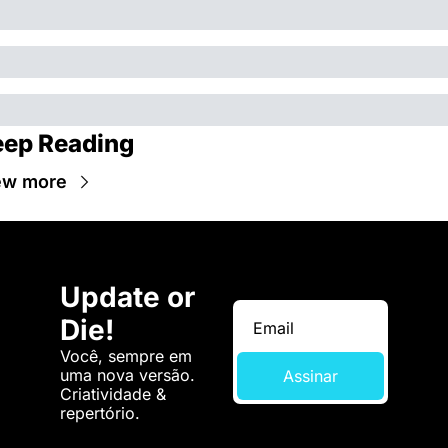
ep Reading
ew more
Update or 
Die!
Você, sempre em 
uma nova versão. 
Assinar
Criatividade & 
repertório.