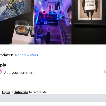
pdater: 
Karan Novas
ply
Login
or
Subscribe
to participate