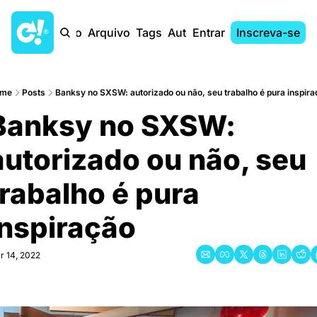
Início
Arquivo
Tags
Autores
Entrar
Inscreva-se
me
Posts
Banksy no SXSW: autorizado ou não, seu trabalho é pura inspirac
Banksy no SXSW: 
autorizado ou não, seu 
trabalho é pura 
nspiração
r 14, 2022