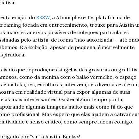
riativa.
esta edição do 
SXSW
, a Atmosphere TV, plataforma de 
treaming focada em entretenimento, trouxe para Austin u
os maiores acervos possíveis de coleções particulares 
ssinadas pelo artista, de forma “não autorizada” – até onde
abemos. E a exibição, apesar de pequena, é incrivelmente 
nspiradora.
ais do que reproduções singelas das gravuras ou graffitis 
amosos, como da menina com o balão vermelho, o espaço 
raz instalações, esculturas, intervenções diversas e até uma
ostra em realidade virtual para expor algumas de suas 
deias mais interessantes. Gastei algum tempo por lá, 
apturando algumas imagens muito mais como fã do que 
omo profissional. Mas espero que elas ajudem a cativar sua
riatividade e senso crítico, como sempre fazem comigo.
brigado por “vir” a Austin, Banksy!