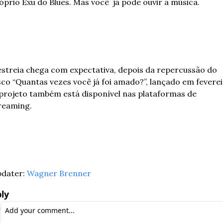
óprio Exu do Blues. Mas você  já pode ouvir a música.
estreia chega com expectativa, depois da repercussão do 
sco “Quantas vezes você já foi amado?”, lançado em fevereir
projeto também está disponível nas plataformas de 
reaming.
dater: 
Wagner Brenner
ly