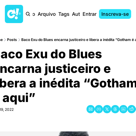
Início
Arquivo
Tags
Autores
Entrar
Inscreva-se
e
Posts
Baco Exu do Blues encarna justiceiro e libera a inédita “Gotham é 
aco Exu do Blues 
ncarna justiceiro e 
ibera a inédita “Gotham
́ aqui”
19, 2022