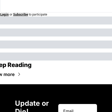
Login
or
Subscribe
to participate
ep Reading
w more
Update or 
Die!