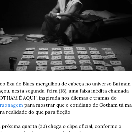
co Exu do Blues
 mergulhou de cabeça no universo Batman e
nçou, nesta segunda-feira (18), uma faixa inédita chamada 
“GOTHAM É AQUI”, inspirada nos dilemas e tramas do 
rsonagem
 para mostrar que o cotidiano de Gotham tá mai
ra realidade do que para ficção. 
 próxima quarta (20) chega o clipe oficial, conforme o 