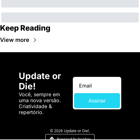
Keep Reading
View more
Update or 
Die!
Você, sempre em 
uma nova versão. 
Assinar
Criatividade & 
repertório.
© 2026 Update or Die!.
Powered by beehiiv