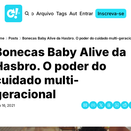
Início
Arquivo
Tags
Autores
Entrar
Inscreva-se
me
Posts
Bonecas Baby Alive da Hasbro. O poder do cuidado multi-geraci
Bonecas Baby Alive da 
Hasbro. O poder do 
cuidado multi-
geracional
 16, 2021