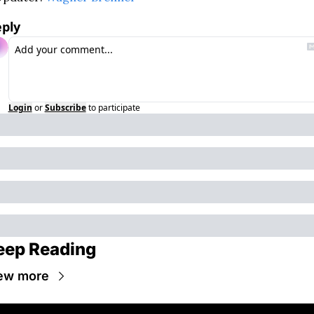
ply
Login
or
Subscribe
to participate
eep Reading
ew more