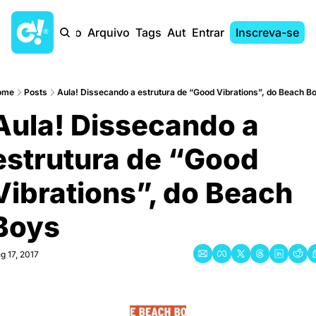
Início
Arquivo
Tags
Autores
Entrar
Inscreva-se
ome
Posts
Aula! Dissecando a estrutura de “Good Vibrations”, do Beach B
Aula! Dissecando a 
estrutura de “Good 
Vibrations”, do Beach 
Boys
g 17, 2017