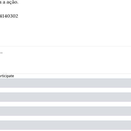
 a ação.
4140302
articipate