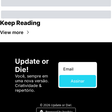
Keep Reading
View more
Update or 
Die!
Você, sempre em 
uma nova versão. 
Assinar
Criatividade & 
repertório.
© 2026 Update or Die!.
Powered by beehiiv