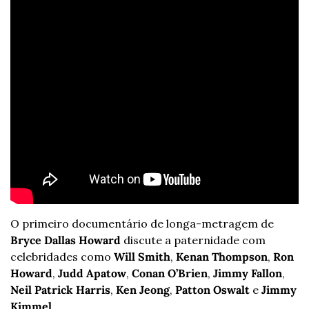
O primeiro documentário de longa-metragem de 
Bryce Dallas Howard
 discute a paternidade com 
celebridades como 
Will Smith
, 
Kenan Thompson
, 
Ron 
Howard
, 
Judd Apatow
, 
Conan O’Brien
, 
Jimmy Fallon
, 
Neil Patrick Harris
, 
Ken Jeong
, 
Patton Oswalt
 e 
Jimmy 
Kimmel
.