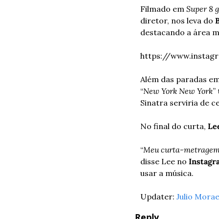
Filmado em 
Super 8 
diretor, nos leva do 
destacando a área m
https://www.insta
Além das paradas em
“
New York New York
”
Sinatra serviria de c
No final do curta, 
Le
“
Meu curta-metragem 
disse Lee no 
Instagr
usar a música.
Updater: 
Julio Mora
Reply