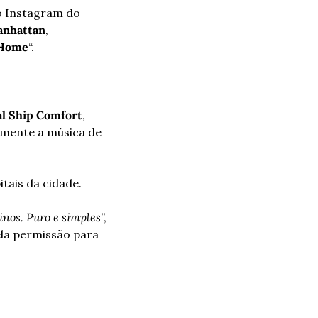
o Instagram do 
nhattan
, 
 Home
“.
al Ship Comfort
, 
mente a música de 
tais da cidade.
nos. Puro e simples
”, 
ela permissão para 