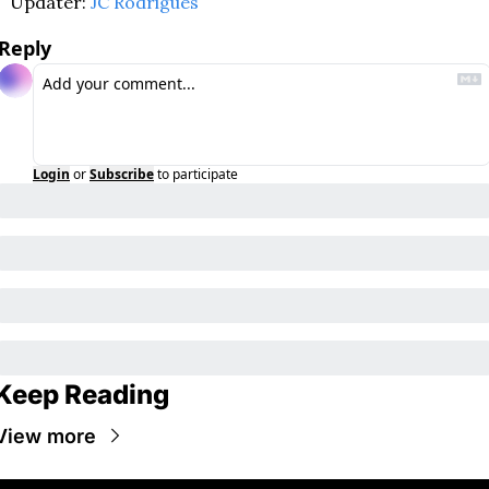
Updater: 
JC Rodrigues
Reply
Login
or
Subscribe
to participate
Keep Reading
View more