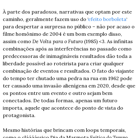
À parte dos paradoxos, narrativas que optam por este 
caminho, geralmente fazem uso do ‘
efeito borboleta
‘ 
para despertar a surpresa no público – não por acaso o 
filme homônimo de 2004 é um bom exemplo disso, 
assim como 
De Volta para o Futuro 
(1985) <3. As infinitas 
combinações após as interferências no passado como 
predecessoras de inimagináveis resultados dão toda a 
liberdade possível ao roteirista para criar qualquer 
combinação de eventos e resultados. O fato do viajante 
do tempo ter chutado uma pedra na rua em 1962 pode 
ter causado uma invasão alienígena em 2020, desde que 
os pontos entre um evento e outro sejam bem 
conectados. De todas formas, apenas um futuro 
importa, aquele que acontece do ponto de vista do 
protagonista.
Mesmo histórias que brincam com loops temporais, 
como o cláááássico 
Dia da Marmota
Feitiço do Tempo 