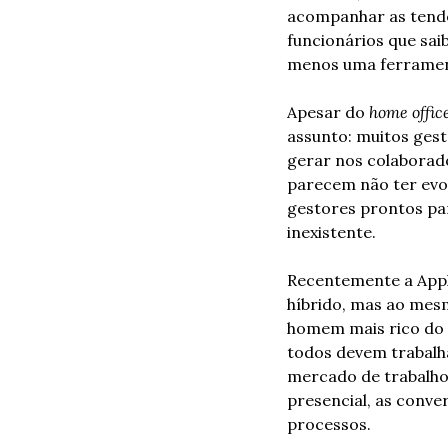
acompanhar as tendê
funcionários que sa
menos uma ferrament
Apesar do 
home offic
assunto: muitos gest
gerar nos colaborado
parecem não ter evol
gestores prontos par
inexistente.
Recentemente a Appl
híbrido, mas ao mesm
homem mais rico do 
todos devem trabalh
mercado de trabalho
presencial, as conve
processos. 