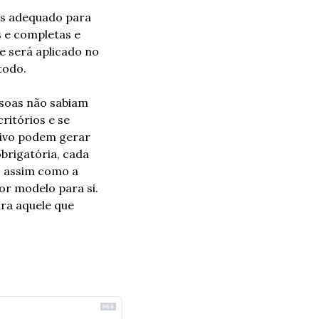
s adequado para 
 e completas e 
 será aplicado no 
todo. 
soas não sabiam 
itórios e se 
ivo podem gerar 
rigatória, cada 
, assim como a 
r modelo para si. 
a aquele que 