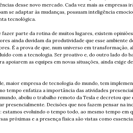
ncias desse novo mercado. Cada vez mais as empresas irão
ibam se adaptar às mudanças, possuam inteligência emocio
a tecnológica. 
e
 fazer parte da rotina de muitos lugares, existem opiniões 
ores ainda duvidam da produtividade que esse ambiente de
res. É a prova de que, num universo em transformação, a
uído com a tecnologia. Ser proativo e, do outro lado do ba
a apoiarem as equipes em novas situações, ainda exige d
e, maior empresa de tecnologia do mundo, tem implement
o tempo enfatiza a importância das atividades presenciais.
mundo, aboliu o trabalho remoto da Tesla e decretou que
ar presencialmente. Decisões que nos fazem pensar na inc
: estamos evoluindo o tempo todo, ao mesmo tempo em qu
rsas próximas e a presença física são vistas como essencia