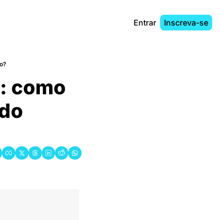
Entrar
Inscreva-se
vo?
: como 
do 