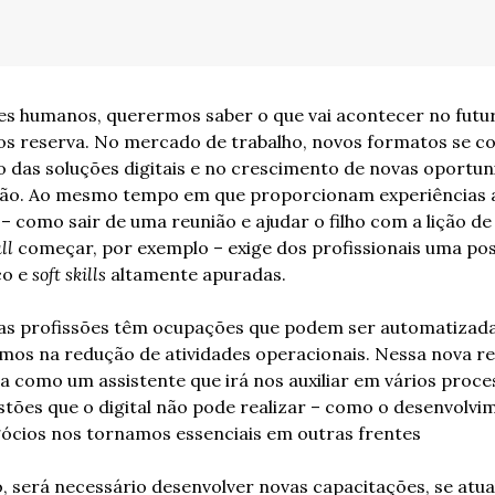
res humanos, querermos saber o que vai acontecer no futuro
os reserva. No mercado de trabalho, novos formatos se co
 das soluções digitais e no crescimento de novas oportu
ão. Ao mesmo tempo em que proporcionam experiências at
– como sair de uma reunião e ajudar o filho com a lição de
ll 
começar, por exemplo – exige dos profissionais uma post
o e 
soft skills
 altamente apuradas. 
as profissões têm ocupações que podem ser automatizadas
os na redução de atividades operacionais. Nessa nova rea
a como um assistente que irá nos auxiliar em vários proce
stões que o digital não pode realizar – como o desenvolvim
gócios nos tornamos essenciais em outras frentes
, será necessário desenvolver novas capacitações, se atual