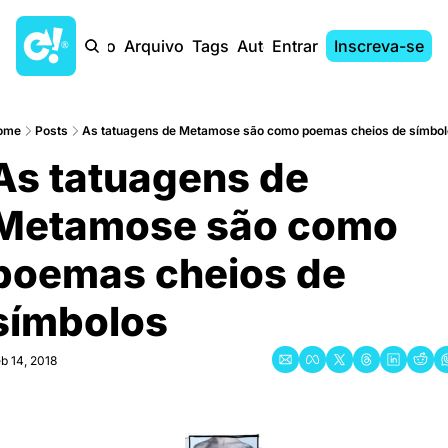
Início
Arquivo
Tags
Autores
Entrar
Inscreva-se
ome
Posts
As tatuagens de Metamose são como poemas cheios de símbo
As tatuagens de 
Metamose são como 
poemas cheios de 
símbolos
b 14, 2018