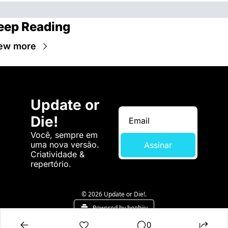
eep Reading
ew more
Update or 
Die!
Você, sempre em 
uma nova versão. 
Assinar
Criatividade & 
repertório.
© 2026 Update or Die!.
Powered by beehiiv
0