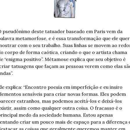
O pseudônimo deste tatuador baseado em Paris vem da 
alavra metamorfose, e é essa transformação que ele quer 
ostrar com o seu trabalho. Suas linhas se movem ao redor
o corpo de forma caótica, criando o que o artista chama 
e “enigma positivo”. Métamose explica que seu objetivo é 
criar tatuagens que façam as pessoas verem como elas são
indas”.
le explica: “Encontro poesia em imperfeição e eu insiro 
lementos sensíveis para criar novas formas. Eles podem 
arecer estranhos, mas podemos aceitá-los e deixá-los 
xistir, assim como qualquer outra coisa. O fracasso é o 
principal medo da sociedade humana. Estou apenas 
entando criar um pouco mais de espaço para a diferença e
destacar as coisas que geralmente queremos manter em 