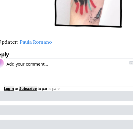
Updater: 
Paula Romano
eply
Login
or
Subscribe
to participate