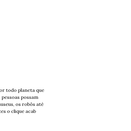
r todo planeta que 
s pessoas possam 
useus, os robôs até 
s o clique acab 