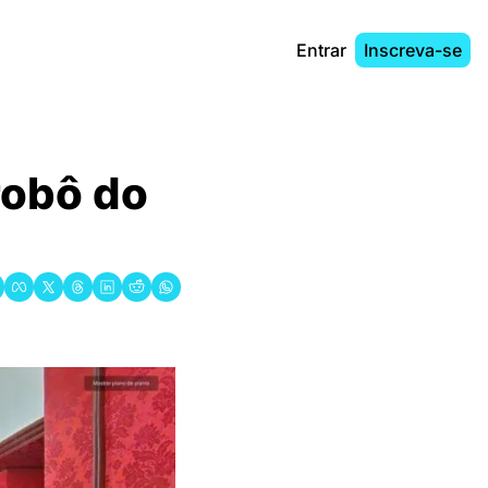
Entrar
Inscreva-se
obô do 