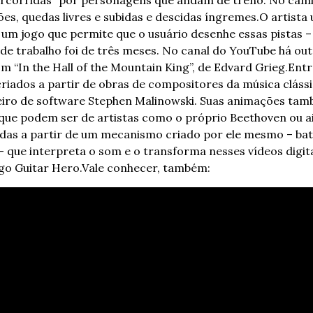
rcorridas” por personagens que andam de trenó. No caminh
s, quedas livres e subidas e descidas íngremes.
O artista 
 um jogo que permite que o usuário desenhe essas pistas – 
de trabalho foi de três meses. 
No canal do YouTube há out
com “In the Hall of the Mountain King”, de Edvard Grieg.
Entr
criados a partir de obras de compositores da música clássi
iro de software Stephen Malinowski. 
Suas animações tam
que podem ser de artistas como o próprio Beethoven ou a
adas a partir de um mecanismo criado por ele mesmo – bat
 que interpreta o som e o transforma nesses vídeos digitai
go Guitar Hero.
Vale conhecer, também: