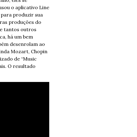
o, eles se 
usou o aplicativo Line 
para produzir sua 
ras produções do 
e tantos outros 
ca, há um bem 
bém desenrolam ao 
inda Mozart, Chopin 
izado de “Music 
s. O resultado 