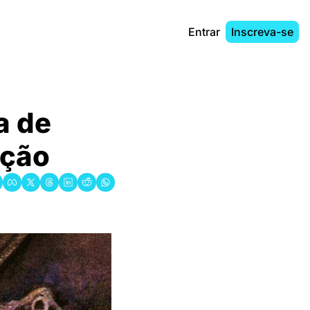
Entrar
Inscreva-se
 de 
̧ão