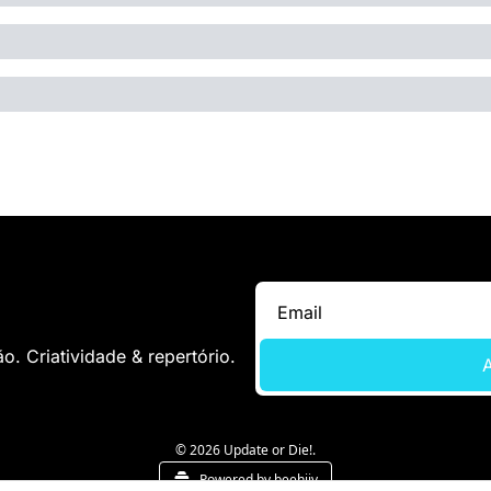
. Criatividade & repertório.
A
© 2026 Update or Die!.
Powered by beehiiv