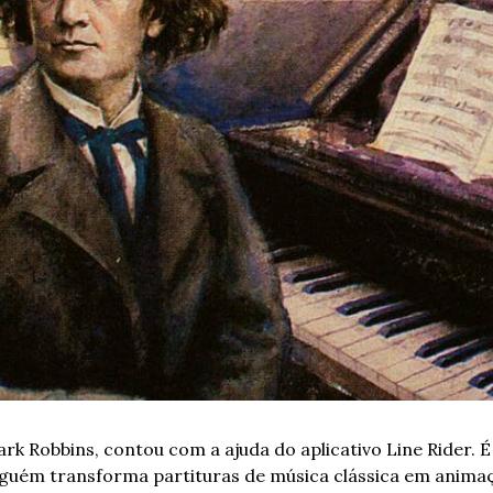
rk Robbins, contou com a ajuda do aplicativo Line Rider. É 
lguém transforma partituras de música clássica em animaç