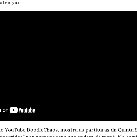
atenção. 
do YouTube DoodleChaos, mostra as partituras da Quinta Si