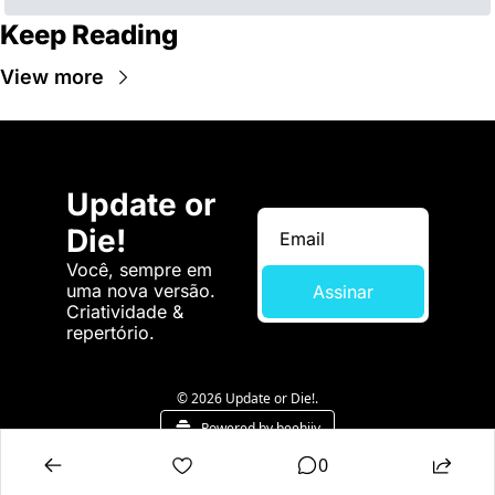
Keep Reading
View more
Update or 
Die!
Você, sempre em 
uma nova versão. 
Assinar
Criatividade & 
repertório.
© 2026 Update or Die!.
Powered by beehiiv
0