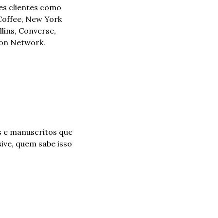
es clientes como 
Coffee, New York 
lins, Converse, 
oon Network.
 e manuscritos que 
ive, quem sabe isso 