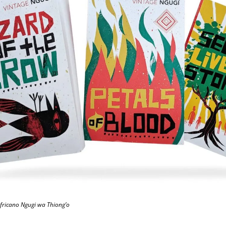
africano Ngugi wa Thiong’o