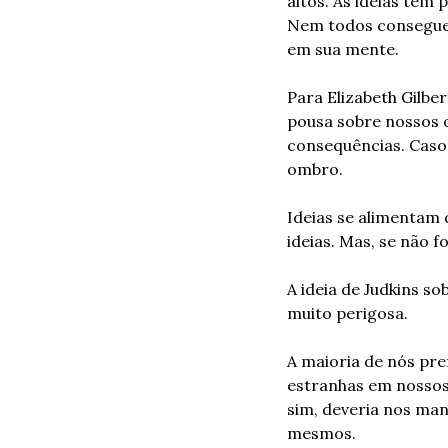
altos. As ideias têm 
Nem todos conseguem
em sua mente.
Para Elizabeth Gilber
pousa sobre nossos 
consequências. Caso 
ombro.
Ideias se alimentam d
ideias. Mas, se não
A ideia de Judkins s
muito perigosa.
A maioria de nós pre
estranhas em nossos o
sim, deveria nos ma
mesmos.