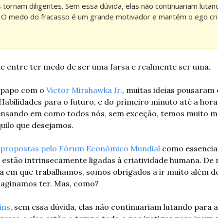
tornam diligentes. Sem essa dúvida, elas não continuariam lutando
. O medo do fracasso é um grande motivador e mantém o ego cri
ue entre ter medo de ser uma farsa e realmente ser uma.
-papo com o 
Victor Mirshawka Jr.
, muitas ideias pousaram
 Habilidades para o futuro, e do primeiro minuto até a hora
ensando em como todos nós, sem exceção, temos muito m
quilo que desejamos.
s propostas pelo Fórum Econômico Mundial
 como essencia
, estão intrinsecamente ligadas à criatividade humana. De m
 em que trabalhamos, somos obrigados a ir muito além de
imaginamos ter. Mas, como?
ins
, sem essa dúvida, elas não continuariam lutando para a