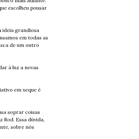
pouco mais adiante. 
ue escolheu pousar 
 ideia grandiosa 
nsamos em todas as 
sca de um outro 
ar à luz a novas 
ativo em xeque é 
sa soprar coisas 
 Rod. Essa dúvida, 
te, sobre nós 