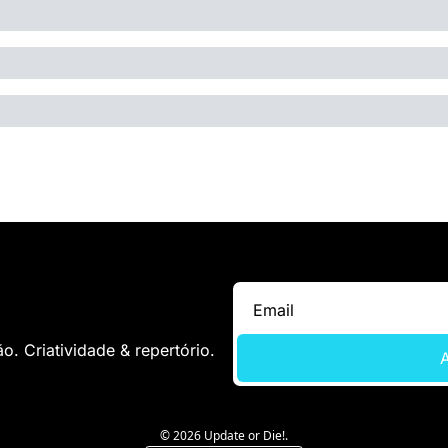
. Criatividade & repertório.
A
© 2026 Update or Die!.