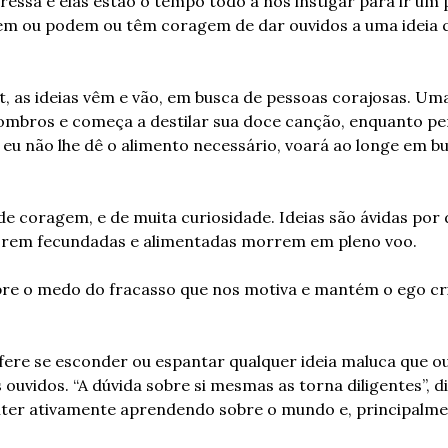
pressa e elas estão o tempo todo a nos instigar para ir um 
 ou podem ou têm coragem de dar ouvidos a uma ideia q
t, as ideias vêm e vão, em busca de pessoas corajosas. Uma
ombros e começa a destilar sua doce canção, enquanto pe
eu não lhe dê o alimento necessário, voará ao longe em bu
e coragem, e de muita curiosidade. Ideias são ávidas por d
 forem fecundadas e alimentadas morrem em pleno voo.
obre o medo do fracasso que nos motiva e mantém o ego cri
fere se esconder ou espantar qualquer ideia maluca que ou
uvidos. “A dúvida sobre si mesmas as torna diligentes”, diz
nter ativamente aprendendo sobre o mundo e, principalmen