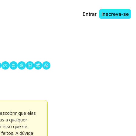
Entrar
Inscreva-se
scobrir que elas 
s a qualquer 
 isso que se 
eitos. A dúvida 