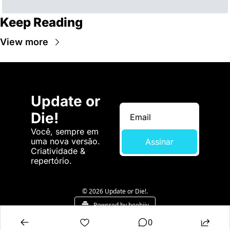
Keep Reading
View more
Update or 
Die!
Você, sempre em 
uma nova versão. 
Assinar
Criatividade & 
repertório.
© 2026 Update or Die!.
Powered by beehiiv
0