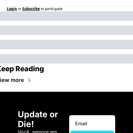
Login
or
Subscribe
to participate
Keep Reading
iew more
Update or 
Die!
Você, sempre em 