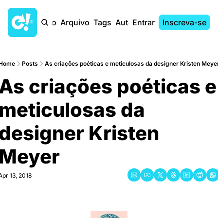
Início
Arquivo
Tags
Autores
Entrar
Inscreva-se
Home
Posts
As criações poéticas e meticulosas da designer Kristen Meye
As criações poéticas e 
meticulosas da 
designer Kristen 
Meyer
Apr 13, 2018