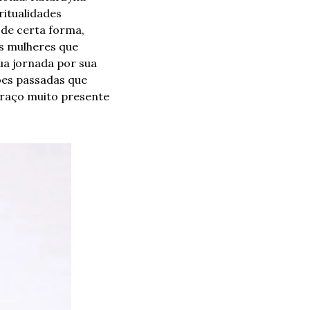
itualidades 
de certa forma, 
s mulheres que 
a jornada por sua 
ões passadas que 
traço muito presente 