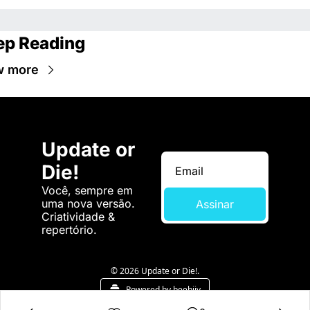
ep Reading
w more
Update or 
Die!
Você, sempre em 
uma nova versão. 
Assinar
Criatividade & 
repertório.
© 2026 Update or Die!.
Powered by beehiiv