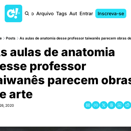
Início
Arquivo
Tags
Autores
Entrar
Inscreva-se
e
Posts
As aulas de anatomia desse professor taiwanês parecem obras de
s aulas de anatomia 
esse professor 
aiwanês parecem obras
e arte
26, 2020