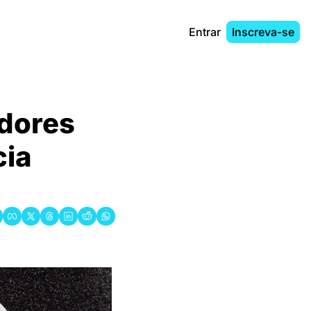
Entrar
Inscreva-se
dores 
ia 