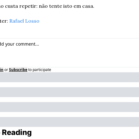
ão custa repetir: não tente isto em casa.
er: 
Rafael Losso
in
or
Subscribe
to participate
 Reading