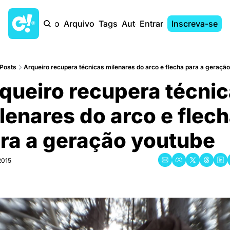
Início
Arquivo
Tags
Autores
Entrar
Inscreva-se
Posts
Arqueiro recupera técnicas milenares do arco e flecha para a geraçã
queiro recupera técnic
lenares do arco e flech
ra a geração youtube
2015