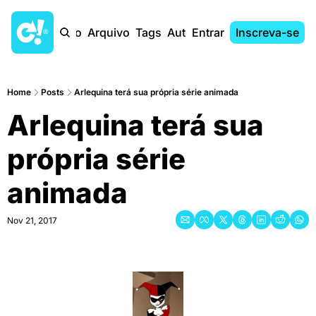
Início
Arquivo
Tags
Autores
Entrar
Inscreva-se
Home
Posts
Arlequina terá sua própria série animada
Arlequina terá sua 
própria série 
animada
Nov 21, 2017