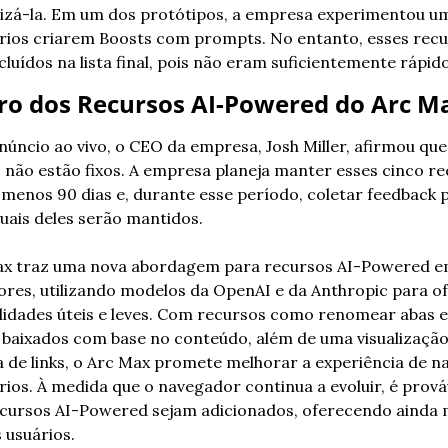
izá-la. Em um dos protótipos, a empresa experimentou um
rios criarem Boosts com prompts. No entanto, esses recu
luídos na lista final, pois não eram suficientemente rápido
ro dos Recursos AI-Powered do Arc M
úncio ao vivo, o CEO da empresa, Josh Miller, afirmou que 
 não estão fixos. A empresa planeja manter esses cinco re
 menos 90 dias e, durante esse período, coletar feedback p
quais deles serão mantidos.
x traz uma nova abordagem para recursos AI-Powered e
res, utilizando modelos da OpenAI e da Anthropic para of
lidades úteis e leves. Com recursos como renomear abas e 
 baixados com base no conteúdo, além de uma visualização
 de links, o Arc Max promete melhorar a experiência de n
rios. À medida que o navegador continua a evoluir, é prováv
cursos AI-Powered sejam adicionados, oferecendo ainda m
 usuários.