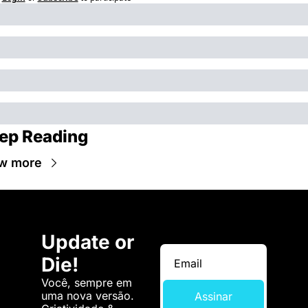
ep Reading
w more
Update or 
Die!
Você, sempre em 
uma nova versão. 
Assinar