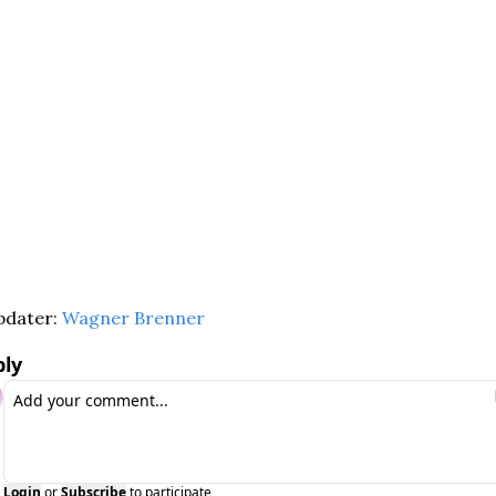
dater: 
Wagner Brenner
ly
Login
or
Subscribe
to participate