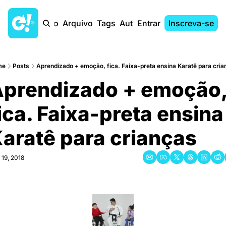
Início
Arquivo
Tags
Autores
Entrar
Inscreva-se
me
Posts
Aprendizado + emoção, fica. Faixa-preta ensina Karatê para cria
prendizado + emoção,
ica. Faixa-preta ensina 
aratê para crianças
 19, 2018