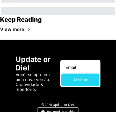
Keep Reading
View more
Update or 
Die!
Você, sempre em 
uma nova versão. 
Assinar
Criatividade & 
repertório.
© 2026 Update or Die!.
Powered by beehiiv