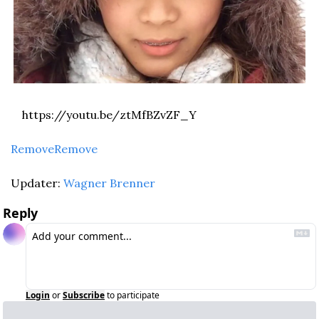
	https://youtu.be/ztMfBZvZF_Y
Remove
Remove
Updater: 
Wagner Brenner
Reply
Login
or
Subscribe
to participate