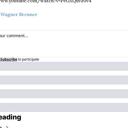
/www.youtube.com/watch?v=PeGXQuvz0v4
 
Wagner Brenner
Subscribe
to participate
eading
e