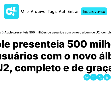
Início
Arquivo
Tags
Autores
Entrar
Inscreva-se
s
Apple presenteia 500 milhões de usuários com o novo álbum do U2, comple
le presenteia 500 milho
suários com o novo ál
U2, completo e de graç