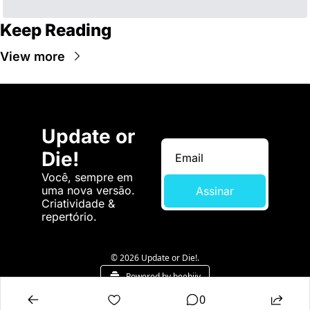
Keep Reading
View more
Update or 
Die!
Você, sempre em 
uma nova versão. 
Assinar
Criatividade & 
repertório.
© 2026 Update or Die!.
Powered by beehiiv
0