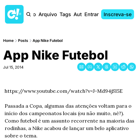
Início
Arquivo
Tags
Autores
Entrar
Inscreva-se
Home
Posts
App Nike Futebol
App Nike Futebol
Jul 15, 2014
https://www.youtube.com/watch?v=J-Md94jSI5E
Passada a Copa, algumas das atenções voltam para o 
início dos campeonatos locais (ou não muito, né?). 
Como futebol é um assunto recorrente na maioria das 
rodinhas, a Nike acabou de lançar um belo aplicativo 
sobre o tema.