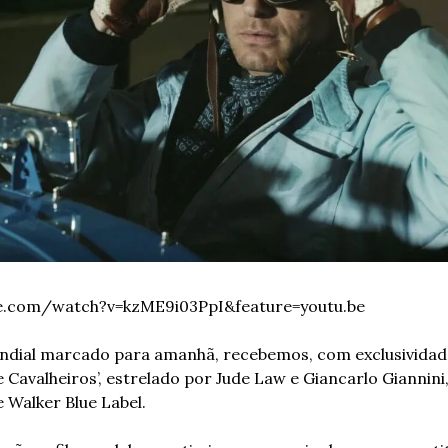
e.com/watch?v=kzME9i03PpI&feature=youtu.be
ial marcado para amanhã, recebemos, com exclusividade
Cavalheiros’, estrelado por Jude Law e Giancarlo Giannini,
 Walker Blue Label.