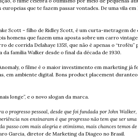
ão, o filme celebra o otimismo por meio de pequenas atitu
s europeias que te fazem passar vontades. De uma vila em
Jake Scott – filho de Ridley Scott, é um curta-metragem de
dois homens que fazem uma aposta sobre um carro vintage d
ro de corrida Delahaye 135S, que não é apenas o “troféu” p
a família Walker desde o final da década de 1930.
Anomaly, o filme é o maior investimento em marketing já fe
as, em ambiente digital. Bons product placement duranteo 
mais longe”, e o novo slogan da marca.
a o progresso pessoal, desde que foi fundada por John Walker,
xperiência nos ensinaram é que progresso não tem que ser uma 
da passo com mais alegria e otimismo, mais chances temos de a
aro Garcia, diretor de Marketing da Diageo no Brasil.