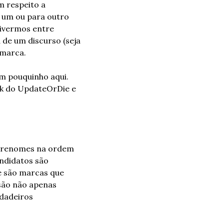
 respeito a 
 um ou para outro 
vivermos entre 
de um discurso (seja 
 marca.
 pouquinho aqui. 
nk do UpdateOrDie e 
brenomes na ordem 
ndidatos são 
 são marcas que 
ão não apenas 
dadeiros 