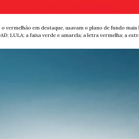
o vermelhão em destaque, usavam o plano de fundo mais li
 LULA; a faixa verde e amarela; a letra vermelha; a estr