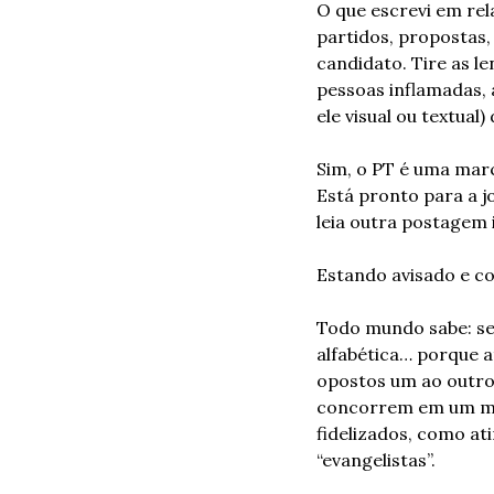
O que escrevi em re
partidos, propostas,
candidato. Tire as le
pessoas inflamadas, 
ele visual ou textua
Sim, o PT é uma mar
Está pronto para a jo
leia outra postagem 
Estando avisado e c
Todo mundo sabe: se
alfabética… porque a
opostos um ao outro
concorrem em um mer
fidelizados, como at
“evangelistas”.