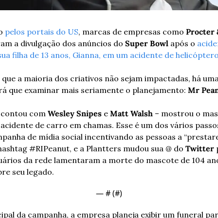
o 
pelos portais do US
, marcas de empresas como 
Procter
ram a divulgação dos anúncios do 
Super Bowl
 após o 
acide
sua filha de 13 anos, Gianna, em um acidente de helicópte
que a maioria dos criativos não sejam impactadas, há uma
rá que examinar mais seriamente o planejamento: 
Mr Pea
e contou com 
Wesley Snipes
 e 
Matt Walsh
 – mostrou o mas
idente de carro em chamas. Esse é um dos vários passos 
panha de mídia social incentivando as pessoas a “prestar
hashtag #RIPeanut, e a Plantters mudou sua @ do 
Twitter
 
suários da rede lamentaram a morte do mascote de 104 ano
re seu legado.
— #
 (#
)
pal da campanha, a empresa planeja exibir um funeral par