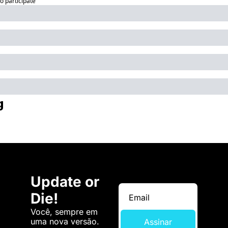
to participate
g
Update or 
Die!
Você, sempre em 
uma nova versão. 
Assinar