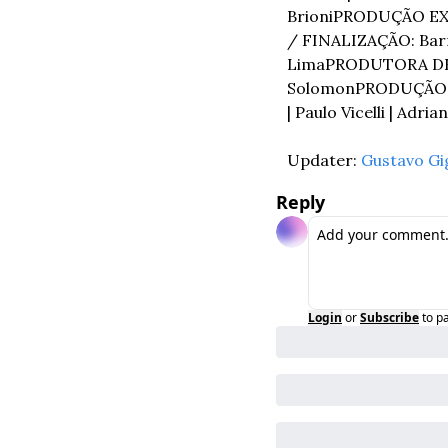
Brioni
PRODUÇÃO EXE
/ FINALIZAÇÃO: Ba
Lima
PRODUTORA DE S
Solomon
PRODUÇÃO E
| Paulo Vicelli | Adri
Updater: 
Gustavo Gi
Reply
Login
or
Subscribe
to p