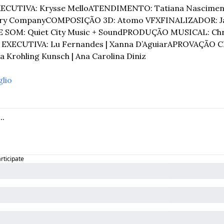
CUTIVA: Krysse Mello
ATENDIMENTO: Tatiana Nascimen
rry Company
COMPOSIÇÃO 3D: Atomo VFX
FINALIZADOR: Ja
OM: Quiet City Music + Sound
PRODUÇÃO MUSICAL: Chris
XECUTIVA: Lu Fernandes | Xanna D’Aguiar
APROVAÇÃO CLI
ana Krohling Kunsch | Ana Carolina Diniz
glio
articipate