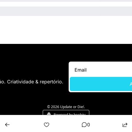
. Criatividade & repertório.
A
© 2026 Update or Die!.
Powered by beehiiv
0