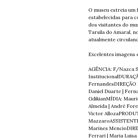
O museu estreia um f
estabelecidas para 
dos visitantes do mu
Tarsila do Amaral, n
atualmente circuland
Excelentes imagens e
AGÊNCIA: F/Nazca Sa
Institucional
DURAÇÃO
Fernandes
DIREÇÃO D
Daniel Duarte | Fer
Gdikian
MÍDIA: Mauric
Almeida | André Fore
Victor Alloza
PRODUT
Mazzaro
ASSISTENTE 
Marines Mencio
DIRE
Ferrari | Maria Luisa