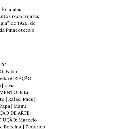
 fórmulas 
ntos recorrentes 
a”, de 1929, de 
da Pinacoteca e 
O: 
 Fabio 
llari
CRIAÇÃO: 
 Lívia 
MENTO: Rita 
 | Rafael Paes | 
apa | Manu 
ÇÃO DE ARTE: 
DUÇÃO: Marcelo 
Boechat | Federico 