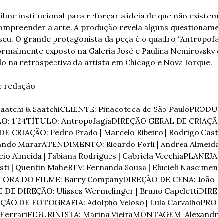
ilme institucional para reforçar a ideia de que não existem
compreender a arte. A produção revela alguns questioname
seu. O grande protagonista da peça é o quadro “Antropofagi
ormalmente exposto na Galeria José e Paulina Nemirovsky 
o na retrospectiva da artista em Chicago e Nova Iorque.
 redação. 
atchi & Saatchi
CLIENTE: Pinacoteca de São Paulo
PRODUT
: 1´24
TÍTULO: Antropofagia
DIREÇÃO GERAL DE CRIAÇÃO:
E CRIAÇÃO: Pedro Prado | Marcelo Ribeiro | Rodrigo Caste
nando Marar
ATENDIMENTO: Ricardo Forli | Andrea Almeida |
io Almeida | Fabiana Rodrigues | Gabriela Vecchia
PLANEJA
sti | Quentin Mahe
RTV: Fernanda Sousa | Elucieli Nascimento
ORA DO FILME: Barry Company
DIREÇÃO DE CENA: João P
DE DIREÇÃO: Ulisses Wermelinger | Bruno Capeletti
DIRE
ÇÃO DE FOTOGRAFIA: Adolpho Veloso | Lula Carvalho
PRO
 Ferrari
FIGURINISTA: Marina Vieira
MONTAGEM: Alexandre 