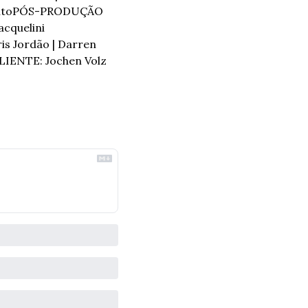
to
PÓS-PRODUÇÃO 
cquelini 
 Jordão | Darren 
ENTE: Jochen Volz 