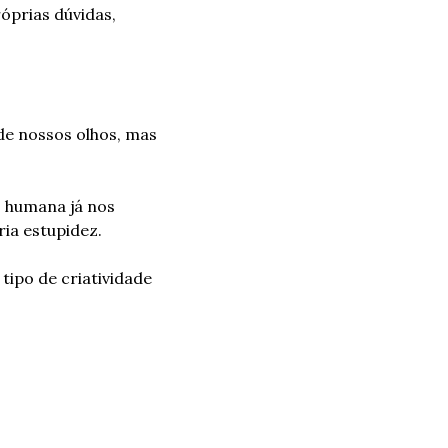
prias dúvidas, 
e nossos olhos, mas 
 humana já nos 
ria estupidez.
po de criatividade 