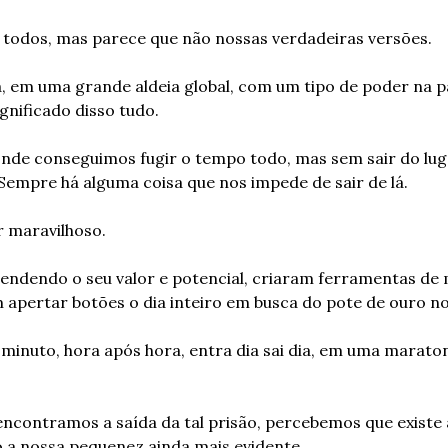
 todos, mas parece que não nossas verdadeiras versões.
, em uma grande aldeia global, com um tipo de poder na p
nificado disso tudo.
onde conseguimos fugir o tempo todo, mas sem sair do lug
empre há alguma coisa que nos impede de sair de lá.
r maravilhoso.
endendo o seu valor e potencial, criaram ferramentas de 
apertar botões o dia inteiro em busca do pote de ouro no 
minuto, hora após hora, entra dia sai dia, em uma maratona
contramos a saída da tal prisão, percebemos que existe 
a nossa pequenez ainda mais evidente.