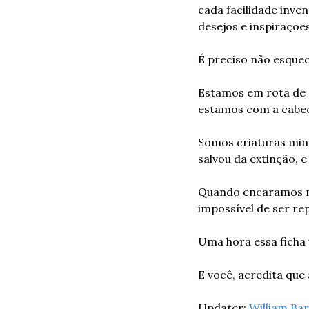
cada facilidade inve
desejos e inspirações
É preciso não esquec
Estamos em rota de c
estamos com a cabeç
Somos criaturas minú
salvou da extinção, 
Quando encaramos nos
impossível de ser re
Uma hora essa ficha 
E você, acredita que
Updater: 
William Ba