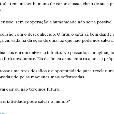
ntada tem um ser humano de carne e osso, cheio de suas pró
.
er isso: sem cooperação a humanidade não seria possível.
olisão com o desconhecido. O futuro está aí, bem diante d
a curvada na direção de uma luz que não pode nos salvar.
sculas em um universo infinito. No passado, a imaginação
e o fará novamente. Ela é a única arma contra a nossa próp
sos maiores desafios é a oportunidade para revelar um ti
produzido pelas máquinas mais sofisticadas.
vai cair ou não teremos futuro.
 a criatividade pode salvar o mundo?
rter