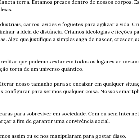
laneta terra. Estamos presos dentro de nossos corpos. E
eias.
striais, carros, aviões e foguetes para agilizar a vida. Cr
minar a ideia de distância. Criamos ideologias e ficções pa
as. Algo que justifique a simples saga de nascer, crescer, s
creditar que podemos estar em todos os lugares ao mesmo
ção torta de um universo quântico.
alterar nosso tamanho para se encaixar em qualquer situaçã
os configurar para sermos qualquer coisa. Nossos smartp
ras para sobreviver em sociedade. Com ou sem Internet
arçar a fim de garantir uma convivência social.
omos assim ou se nos manipularam para gostar disso.