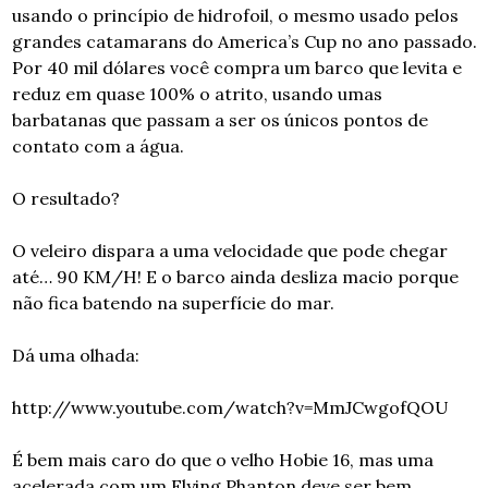
usando o princípio de hidrofoil, o mesmo usado pelos 
grandes catamarans do America’s Cup no ano passado. 
Por 40 mil dólares você compra um barco que levita e 
reduz em quase 100% o atrito, usando umas 
barbatanas que passam a ser os únicos pontos de 
contato com a água.
O resultado?
O veleiro dispara a uma velocidade que pode chegar 
até… 90 KM/H! E o barco ainda desliza macio porque 
não fica batendo na superfície do mar.
Dá uma olhada:
http://www.youtube.com/watch?v=MmJCwgofQOU
É bem mais caro do que o velho Hobie 16, mas uma 
acelerada com um Flying Phanton deve ser bem 