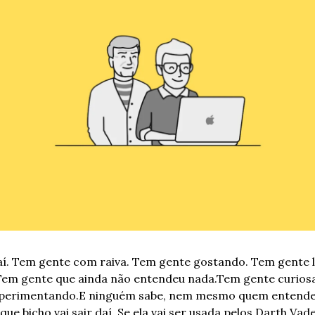
 aí. Tem gente com raiva. Tem gente gostando. Tem gente l
Tem gente que ainda não entendeu nada.
Tem gente curiosa
perimentando.
E ninguém sabe, nem mesmo quem entende 
que bicho vai sair daí. Se ela vai ser usada pelos Darth Vade