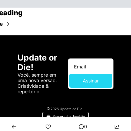
eading
e
Update or 
Die!
Você, sempre em 
uma nova versão. 
Assinar
Criatividade & 
repertório.
© 2026 Update or Die!.
Powered by beehiiv
0