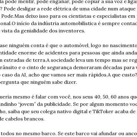
la pode mentir, pode enganar, pode copiar a sua voz e ligar
s? Pode desligar a rede elétrica de uma cidade num ataque 
? Pode.
Mas deixo isso para os cientistas e especialistas em p
onal.
O início da indústria automobilística é sempre contad
 vista da genialidade dos inventores.
ase ninguém conta é que o automóvel, logo no nascimento 
tidade enorme de acidentes para pessoas que ainda anda
m estradas de terra.
A sociedade leva um tempo mas se regu
 trânsito e o cinto de segurança demoraram décadas para 
 caso da AI, acho que vamos ser mais rápidos.
A que custo
pergunta que ninguém sabe dizer.
ueria mesmo é falar com você, nos seus 40, 50, 60 anos que
ndinho “jovem” da publicidade. Se por algum momento voc
ho, saiba que seu colega nativo digital e TikToker acaba de
de cabelos brancos.
todos no mesmo barco. Se este barco vai afundar ou ancor