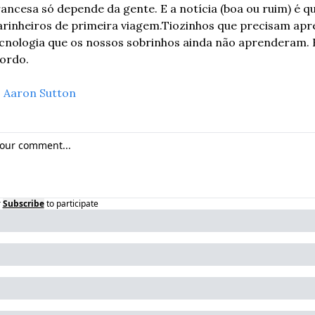
rancesa só depende da gente. E a notícia (boa ou ruim) é q
rinheiros de primeira viagem.
Tiozinhos que precisam apre
ecnologia que os nossos sobrinhos ainda não aprenderam.
bordo.
 
Aaron Sutton
r
Subscribe
to participate