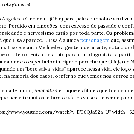
 protagonista!
Angeles a Cincinnati (Ohio) para palestrar sobre seu livro e
nte. Perdido em emoções, com excesso de passado e confu
 ansiedade e nervosismo estão por toda parte. Os problema
é que Lisa aparece. E Lisa é a única 
personagem
 que, assi
a. Isso encanta Michael e a gente, que assiste, nota o ar d
e o roteiro tenta construir, para o protagonista, a partir 
 mudar e o espectador intrigado percebe que 
O Inferno N
uando um “bote salva-vidas” aparece nessa vida, ele logo s
 na maioria dos casos, o inferno que vemos nos outros es
anidade ímpar, 
Anomalisa
 é daqueles filmes que tocam dife
que permite muitas leituras e vários viéses… e rende papo 
tps://www.youtube.com/watch?v=DT6QJaS2a-U” width=”620