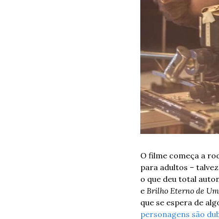
O filme começa a rod
para adultos – talvez
o que deu total auto
e 
Brilho Eterno de U
que se espera de al
personagens são dub