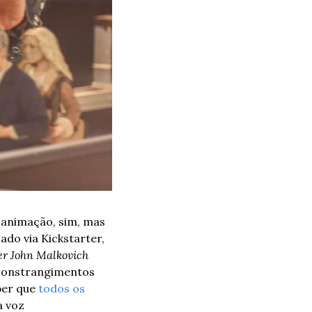
animação, sim, mas 
do via Kickstarter, 
er John Malkovich
constrangimentos 
er que 
todos os 
 voz 