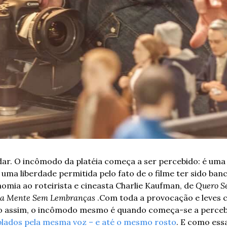
ar. O incômodo da platéia começa a ser percebido: é uma 
 uma liberdade permitida pelo fato de o filme ter sido banca
nomia ao roteirista e cineasta Charlie Kaufman, de 
Quero S
ma Mente Sem Lembranças
 .
Com toda a provocação e leves 
go assim, o incômodo mesmo é quando começa-se a perceb
lados pela mesma voz – e até o mesmo rosto
. E como essa