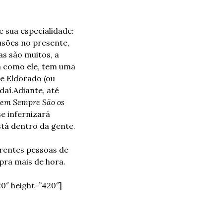
 sua especialidade: 
sões no presente, 
s são muitos, a 
m como ele, tem uma 
e Eldorado (ou 
daí.
Adiante, até 
em Sempre São os 
e infernizará 
tá dentro da gente.
rentes pessoas de 
pra mais de hora.
″ height=”420″]