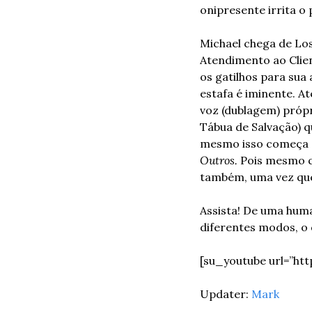
onipresente irrita o
Michael chega de Los 
Atendimento ao Clie
os gatilhos para sua
estafa é iminente. At
voz (dublagem) própri
Tábua de Salvação) qu
mesmo isso começa a
Outros.
 Pois mesmo q
também, uma vez que,
Assista! De uma hum
diferentes modos, o 
[su_youtube url=”ht
Updater: 
Mark