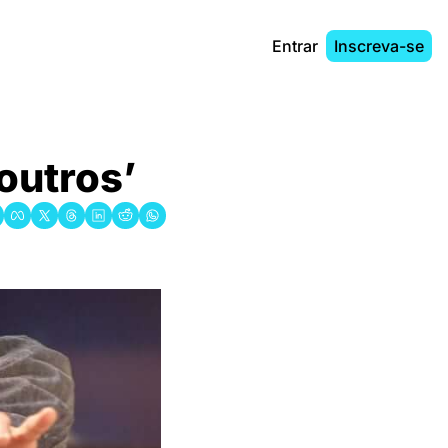
Entrar
Inscreva-se
 outros’