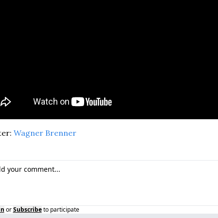
er: 
Wagner Brenner
in
or
Subscribe
to participate