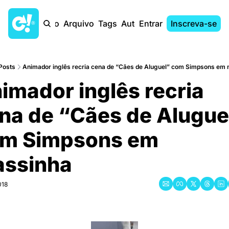
Início
Arquivo
Tags
Autores
Entrar
Inscreva-se
Posts
Animador inglês recria cena de “Cães de Aluguel” com Simpsons em
imador inglês recria 
na de “Cães de Aluguel
m Simpsons em 
ssinha
018