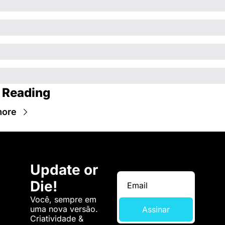
 Reading
more
Update or 
Die!
Você, sempre em 
uma nova versão. 
Assinar
Criatividade & 