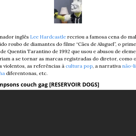
mador inglês 
Lee Hardcastle
 recriou a famosa cena do mal
do roubo de diamantes do filme “Cães de Aluguel”, o primei
 de Quentin Tarantino de 1992 que usou e abusou de eleme
iriam a se tornar as marcas registradas do diretor, como o
 violentos, as referências à 
cultura pop
, a narrativa 
não-l
lha 
diferentonas, etc.
mpsons couch gag [RESERVOIR DOGS]