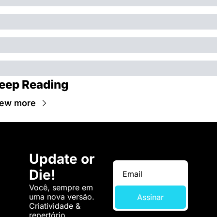
eep Reading
iew more
Update or 
Die!
Você, sempre em 
uma nova versão. 
Assinar
Criatividade & 
repertório.