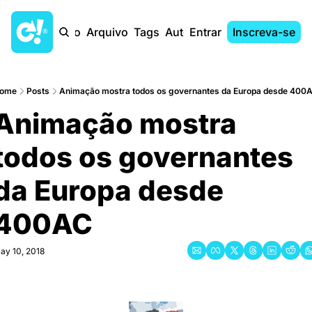
Início
Arquivo
Tags
Autores
Entrar
Inscreva-se
ome
Posts
Animação mostra todos os governantes da Europa desde 400
Animação mostra 
todos os governantes 
da Europa desde 
400AC
ay 10, 2018