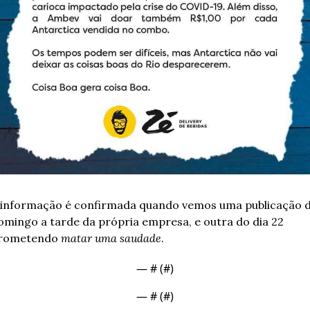
 informação é confirmada quando vemos uma publicação d
omingo a tarde da própria empresa, e outra do dia 22 
rometendo 
matar uma saudade
.
— #
 (#
)
— #
 (#
)