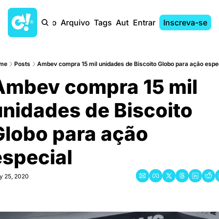
Início
Arquivo
Tags
Autores
Entrar
Inscreva-se
me
Posts
Ambev compra 15 mil unidades de Biscoito Globo para ação espe
Ambev compra 15 mil 
unidades de Biscoito 
lobo para ação 
especial
y 25, 2020