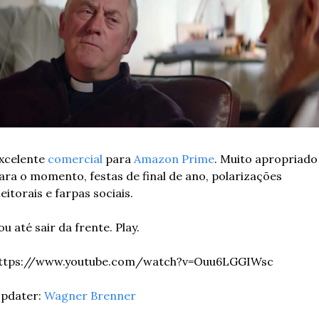
xcelente 
comercial
 para 
Amazon Prime
. Muito apropriado 
ara o momento, festas de final de ano, polarizações 
leitorais e farpas sociais.
ou até sair da frente. Play.
ttps://www.youtube.com/watch?v=Ouu6LGGIWsc
pdater: 
Wagner Brenner